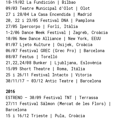
18-19/02 La Fundición | Bilbao
09/03 Teatre Municipal d’Olot | Olot
27 i 28/04 La Casa Encendida | Madrid
20, 22 i 23/05 Festival DNA | Pamplona
27/05 Ipercorpo | Forlí, Itàlia
1-2/06 Dance Week Festival | Zagreb, Croàcia
10/06 New Dance Alliance | New York, EEUU
01/07 Ljeto Kulture | Osijek, Croàcia
06/07 Festival GREC (Grec Pro) | Barcelona
08/07 Festus | Torelló
21,22,24/08 Bunker | Ljubljana, Eslovènia
15/09 Short Theatre | Roma, Itália
25 i 26/11 Festival Intacto | Vitoria
30/11/17 – 03/12 Antic Teatre | Barcelona
2016
ESTRENO – 30/09 Festival TNT | Terrassa
27/11 Festival Sâlmon (Mercat de les Flors) |
Barcelona
15 i 16/12 Trieste | Pula, Croàcia