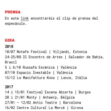
PREnSA
En este
link
encontraréis el clip de prensa del
especáculo.
Gira
2018
10/07 Notafe Festival | Viljandi, Estonia
24-25/08 IC Encontro de Artes | Salvador de Bahía,
Brasil
5 i 6/10 Russafa Escènica | València
07/10 Espacio Inestable | València
15/12 Le Manifatture Knos | Lecce, Itàlia
2017
14 i 15/01 Festival Escena Abierta | Burgos
20 i 21/01 Monty | Antwerp, Bèlgica
27/01 – 12/02 Antic Teatre | Barcelona
16/02 Centre Cultural La Mercè | Girona