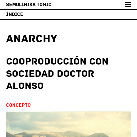
Semolinika Tomic
Índice
Concepto
Ficha
Anarchy
Sofia Asencio y Tomàs Aragay
Sociedad Doctor Alonso
Cooproducción con
PREnSA
Sociedad Doctor
Gira
alonso
Galería
Videos
Concepto