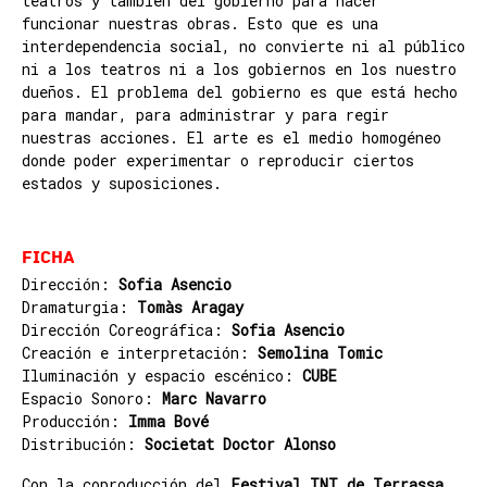
teatros y también del gobierno para hacer
funcionar nuestras obras. Esto que es una
interdependencia social, no convierte ni al público
ni a los teatros ni a los gobiernos en los nuestro
dueños. El problema del gobierno es que está hecho
para mandar, para administrar y para regir
nuestras acciones. El arte es el medio homogéneo
donde poder experimentar o reproducir ciertos
estados y suposiciones.
Ficha
Dirección:
Sofia Asencio
Dramaturgia:
Tomàs Aragay
Dirección Coreográfica:
Sofia Asencio
Creación e interpretación:
Semolina Tomic
Iluminación y espacio escénico:
CUBE
Espacio Sonoro:
Marc Navarro
Producción:
Imma Bové
Distribución:
Societat Doctor Alonso
Con la coproducción del
Festival TNT de Terrassa,